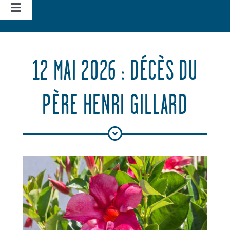
Navigation
à
Accueil
bascule
12 MAI 2026 : DÉCÈS DU
Vie d’église
PÈRE HENRI GILLARD
Nos missions
Actualités
Agenda