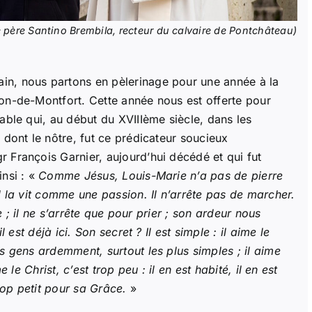
 père Santino Brembila, recteur du calvaire de Pontchâteau)
n, nous partons en pèlerinage pour une année à la
on-de-Montfort. Cette année nous est offerte pour
able qui, au début du XVIIIème siècle, dans les
 dont le nôtre, fut ce prédicateur soucieux
 François Garnier, aujourd’hui décédé et qui fut
insi : «
Comme Jésus, Louis-Marie n’a pas de pierre
l la vit comme une passion. Il n’arrête pas de marcher.
rle ; il ne s’arrête que pour prier ; son ardeur nous
l est déjà ici. Son secret ? Il est simple : il aime le
es gens ardemment, surtout les plus simples ; il aime
e le Christ, c’est trop peu : il en est habité, il en est
trop petit pour sa Grâce.
»