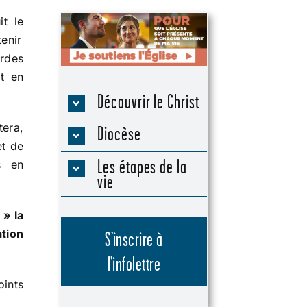
t le
enir
rdes
t en
Découvrir le Christ
era,
Diocèse
et de
Les étapes de la
s en
vie
 » la
tion
S’inscrire à
l’infolettre
oints