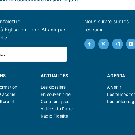
infolettre
Nous suivre sur les
à Église en Loire-Atlantique
réseaux
cte
ONS
ACTUALITÉS
AGENDA
 formation
Les dossiers
A venir
Diaconie
En souvenir de
Les temps for
lture et
Communiqués
Les pèlerinag
Vidéos du Pape
Radio Fidélité