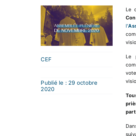
Le 
Con
l’
As
com
visi
Le 
CEF
comm
vot
visi
Publié le : 29 octobre
2020
Tous
pri
part
Dans
suiv