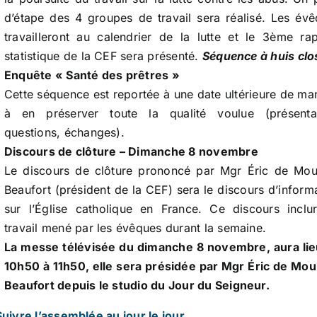
d’étape des 4 groupes de travail sera réalisé. Les év
travailleront au calendrier de la lutte et le 3ème ra
statistique de la CEF sera présenté.
Séquence à huis clo
Enquête « Santé des prêtres »
Cette séquence est reportée à une date ultérieure de ma
à en préserver toute la qualité voulue (présentat
questions, échanges).
Discours de clôture – Dimanche 8 novembre
Le discours de clôture prononcé par Mgr Éric de Mou
Beaufort (président de la CEF) sera le discours d’inform
sur l’Église catholique en France. Ce discours inclu
travail mené par les évêques durant la semaine.
La messe télévisée du dimanche 8 novembre, aura lie
10h50 à 11h50, elle sera présidée par Mgr Éric de Mou
Beaufort depuis le studio du Jour du Seigneur.
Suivre l’assemblée au jour le jour