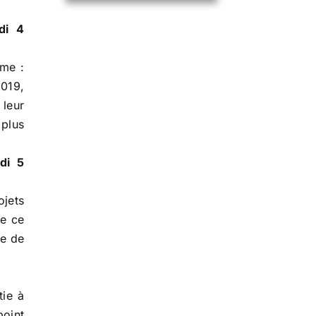
di 4
ème :
2019,
leur
 plus
di 5
ojets
de ce
ue de
tie à
point