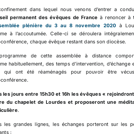
confinement dans lequel nous venons d’entrer a condui
seil permanent des évêques de France
à renoncer à t
semblée plénière du 3 au 8 novembre 2020
à Lou
me à l’accoutumée. Celle-ci se déroulera intégralemen
oconférence, chaque évêque restant dans son diocèse.
programme de cette assemblée à distance comport
e habituellement, des temps d’intervention, d’échange 
e qui ont été réaménagés pour pouvoir être vécu
oconférence.
 les jours entre 15h30 et 16h les évêques « rejoindront
ère du chapelet de Lourdes et proposeront une médita
iculière
.
 les grandes lignes, les échanges porteront sur les p
ants :