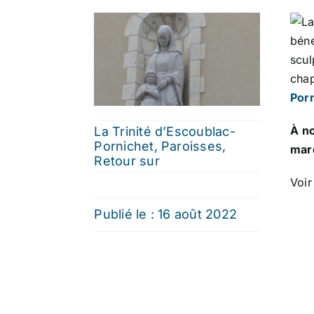
bén
scul
chap
Por
À no
La Trinité d’Escoublac-
Pornichet
,
Paroisses
,
mard
Retour sur
Voir
Publié le : 16 août 2022