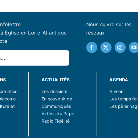
infolettre
Nous suivre sur les
à Église en Loire-Atlantique
réseaux
cte
ONS
ACTUALITÉS
AGENDA
 formation
Les dossiers
A venir
Diaconie
En souvenir de
Les temps for
lture et
Communiqués
Les pèlerinag
Vidéos du Pape
Radio Fidélité