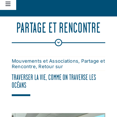
Navigation
à
Accueil
bascule
PARTAGE ET RENCONTRE
Vie d’église
Nos missions
Mouvements et Associations
,
Partage et
Rencontre
,
Retour sur
Actualités
TRAVERSER LA VIE, COMME ON TRAVERSE LES
OCÉANS
Agenda