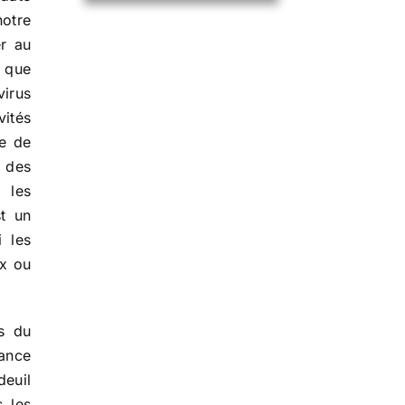
notre
r au
l que
virus
vités
se de
x des
 les
st un
i les
ux ou
es du
ance
deuil
 les