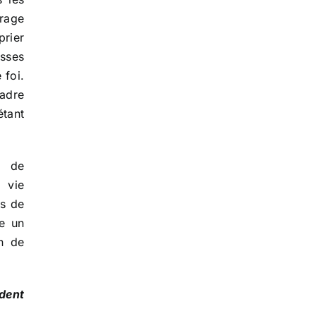
urage
rier
isses
 foi.
adre
étant
e de
 vie
es de
me un
n de
dent