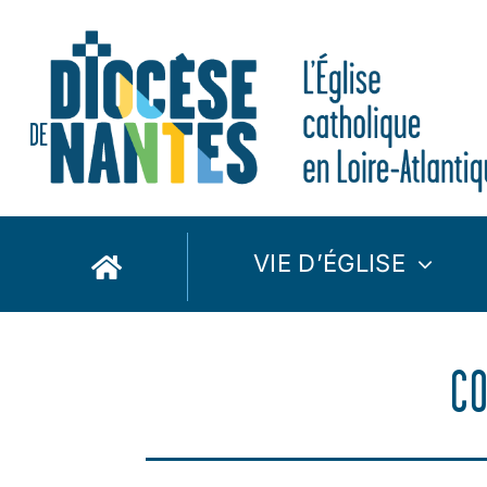
Passer
au
contenu
VIE D’ÉGLISE
CO