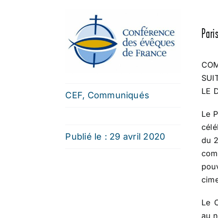
Paris
COM
SUI
LE 
CEF
,
Communiqués
Le P
célé
Publié le : 29 avril 2020
du 2
comm
pouv
cime
Le 
au n