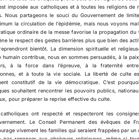
est imposée aux catholiques et à toutes les religions de 
s. Nous partageons le souci du Gouvernement de limite
mum la circulation de l’épidémie, mais nous voyons ma
ratique ordinaire de la messe favorise la propagation du 
ène le respect des gestes barrières plus que bien des acti
reprendront bientôt. La dimension spirituelle et religieu
re humain contribue, nous en sommes persuadés, à la pai
rs, à la force dans l’épreuve, à la fraternité entre
onnes, et à toute la vie sociale. La liberté de culte e
ent constitutif de la vie démocratique. C’est pourquo
ues souhaitent rencontrer les pouvoirs publics, nationa
ux, pour préparer la reprise effective du culte.
catholiques ont respecté et respecteront les consign
vernement. Le Conseil Permanent des évêques de Fr
urage vivement les familles qui seraient frappées par un 
e pas renoncer aux obsèques religieuses, même si tous