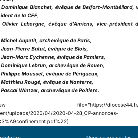
 Dominique Blanchet, évêque de Belfort-Montbéliard, v
ident de la CEF,
 Olivier Leborgne, évêque d’Amiens, vice-président d
,
Michel Aupetit, archevêque de Paris,
Jean-Pierre Batut, évêque de Blois,
 Jean-Marc Eychenne, évêque de Pamiers,
 Dominique Lebrun, archevêque de Rouen,
Philippe Mousset, évêque de Périgueux,
 Matthieu Rougé, évêque de Nanterre,
Pascal Wintzer, archevêque de Poitiers.
view file="https://diocese44.fr/
tent/uploads/2020/04/2020-04-28_CP-annonces-
3%A9confinement.pdf%22]
infolettre
Nous suivre sur les