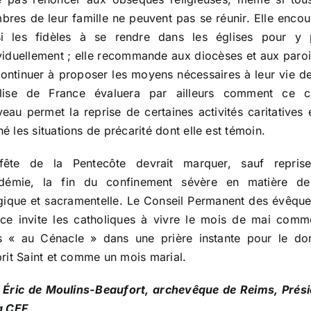
res de leur famille ne peuvent pas se réunir. Elle enco
si les fidèles à se rendre dans les églises pour y p
viduellement ; elle recommande aux diocèses et aux paro
ontinuer à proposer les moyens nécessaires à leur vie de
glise de France évaluera par ailleurs comment ce c
eau permet la reprise de certaines activités caritatives 
é les situations de précarité dont elle est témoin.
fête de la Pentecôte devrait marquer, sauf repris
pidémie, la fin du confinement sévère en matière de
rgique et sacramentelle. Le Conseil Permanent des évêqu
ce invite les catholiques à vivre le mois de mai com
s « au Cénacle » dans une prière instante pour le do
prit Saint et comme un mois marial.
 Éric de Moulins-Beaufort, archevêque de Reims, Prési
a CEF,