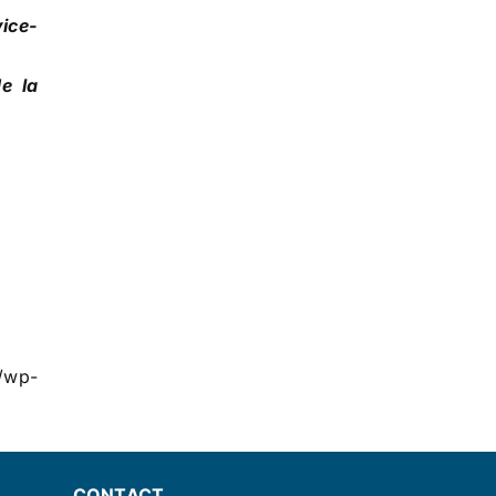
ice-
e la
wp-
CONTACT