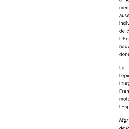
memb
aus
indi
de c
L’E
nouv
donn
La 
l’é
litu
Fran
moi
l’Es
Mgr
de l