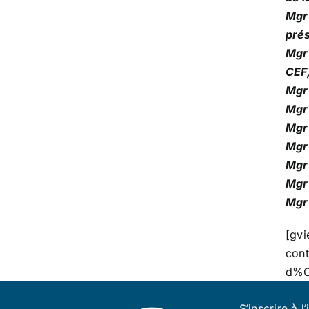
Mgr
prés
Mgr
CEF
Mgr 
Mgr 
Mgr
Mgr
Mgr 
Mgr
Mgr 
[g
con
d%C
S’inscrire à l’