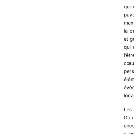
qui 
pay
maxi
la p
et g
qui 
l’êt
cœu
pers
élém
évêq
loca
Les 
Gou
enco
à n