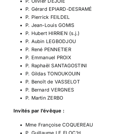
P. Olivier DEJOIE
P. Gérard EPIARD-DESRAMÉ
P. Pierrick FEILDEL
P. Jean-Louis GOMIS
P. Hubert HIRRIEN (s.j.)
P. Aubin LEGBODJOU
P. René PENNETIER
P. Emmanuel PROIX
P. Raphaël SANTAGOSTINI
P. Gildas TONOUKOUIN
P. Benoît de VASSELOT
P. Bernard VERGNES
P. Martin ZERBO
Invités par l’évêque :
Mme Françoise COQUEREAU
P. Guillaume LE FLOC’H