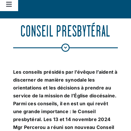
Navigation
à
Accueil
bascule
CONSEIL PRESBYTÉRAL
Vie d’église
Nos missions
Les conseils présidés par l’évêque l’aident à
Actualités
discerner de manière synodale les
orientations et les décisions à prendre au
service de la mission de l’Église diocésaine.
Agenda
Parmi ces conseils, il en est un qui revêt
une grande importance : le Conseil
presbytéral. Les 13 et 14 novembre 2024
Mgr Percerou a réuni son nouveau Conseil