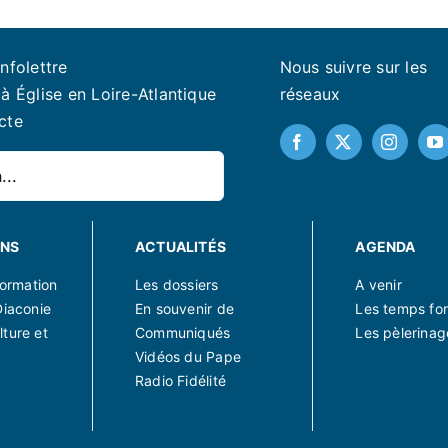
infolettre
Nous suivre sur les
à Église en Loire-Atlantique
réseaux
cte
ONS
ACTUALITÉS
AGENDA
 formation
Les dossiers
A venir
Diaconie
En souvenir de
Les temps for
lture et
Communiqués
Les pèlerinag
Vidéos du Pape
Radio Fidélité