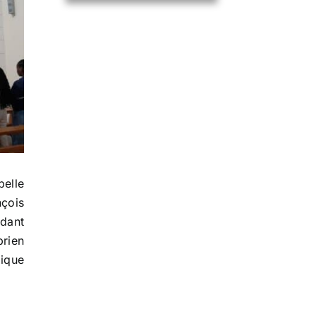
pelle
nçois
ndant
brien
lique