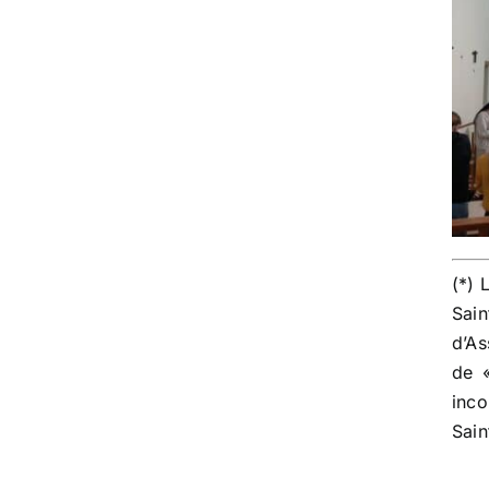
(*) 
Sain
d’As
de «
inco
Sain