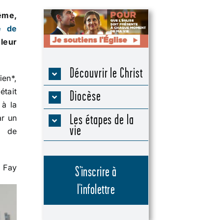
ême,
e de
leur
Découvrir le Christ
ien*,
était
Diocèse
 à la
Les étapes de la
ar un
vie
t de
a Fay
S’inscrire à
l’infolettre