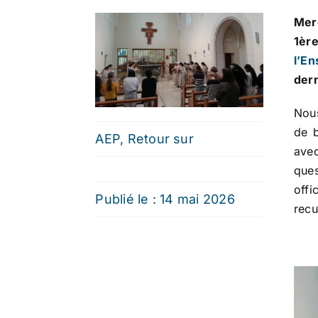
Mer
1èr
l’E
dern
Nous
de b
AEP
,
Retour sur
avec
que
off
Publié le : 14 mai 2026
recu