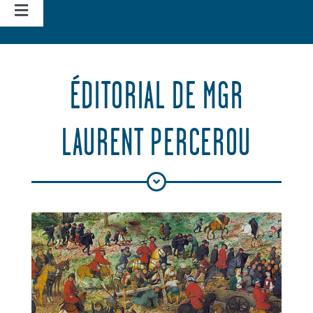
Navigation
à
Accueil
bascule
ÉDITORIAL DE MGR
Vie d’église
LAURENT PERCEROU
Nos missions
Actualités
Agenda