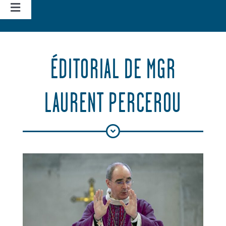
Navigation
à
Accueil
bascule
ÉDITORIAL DE MGR
Vie d’église
LAURENT PERCEROU
Nos missions
Actualités
Agenda