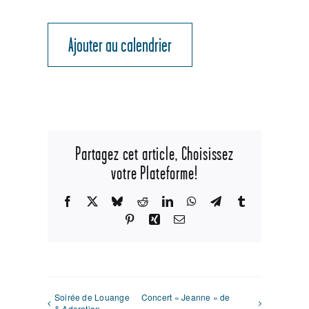
Ajouter au calendrier
Partagez cet article, Choisissez
votre Plateforme!
Facebook
X
Bluesky
Reddit
LinkedIn
WhatsApp
Telegram
Tumblr
Pinterest
Xing
Email
Soirée de Louange
Concert « Jeanne » de
& Adoration