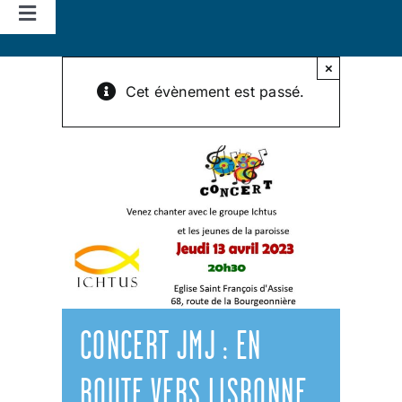
Navigation
à
Accueil
bascule
×
Cet évènement est passé.
Vie d’église
Nos missions
Actualités
Agenda
CONCERT JMJ : EN
ROUTE VERS LISBONNE