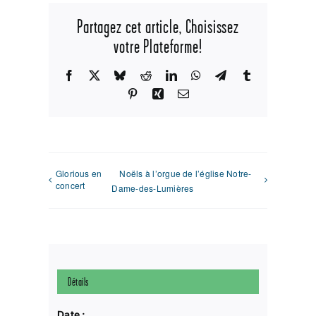
Partagez cet article, Choisissez
votre Plateforme!
Facebook
X
Bluesky
Reddit
LinkedIn
WhatsApp
Telegram
Tumblr
Pinterest
Xing
Email
Glorious en
Noëls à l’orgue de l’église Notre-
concert
Dame-des-Lumières
Détails
Date :