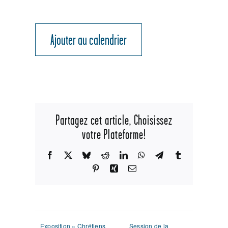
Ajouter au calendrier
Partagez cet article, Choisissez
votre Plateforme!
Facebook
X
Bluesky
Reddit
LinkedIn
WhatsApp
Telegram
Tumblr
Pinterest
Xing
Email
Exposition « Chrétiens
Session de la