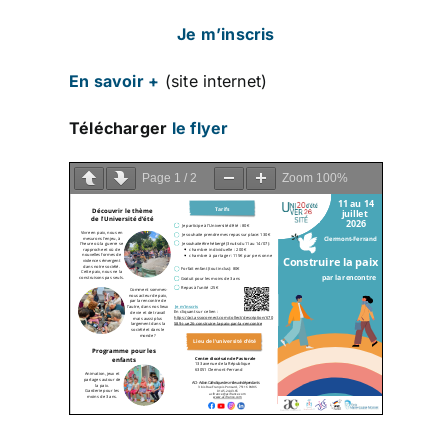
Je m’inscris
En savoir +
(site internet)
Télécharger
le flyer
Page
1
/
2
Zoom
100%