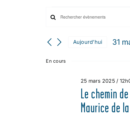
ÉVÈNEMENTS
RECHERCHE
Saisir
mot-
FOR
ET
clé.
31 m
Aujourd’hui
Rechercher
NAVIGATION
Séle
31
Évènements
une
DE
par
En cours
date.
mot-
MARS
VUES
clé.
25 mars 2025 / 12h
ÉVÈNEMENTS
2025
Le chemin de 
Maurice de la