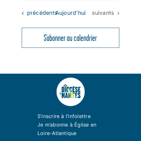
Évènements
Évènements
précédents
Aujourd’hui
suivants
S’abonner au calendrier
S’inscrire à l’infolettre
Je m’abonne à Église en
Loire-Atlantique