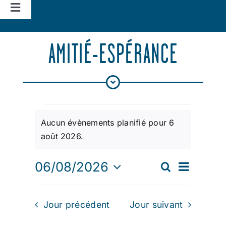
Navigation
à
Accueil
bascule
AMITIÉ-ESPÉRANCE
Vie d’église
Nos missions
ÉVÈNEMENTS
Aucun évènements planifié pour 6
Actualités
Notice
août 2026.
FOR
NAVIGATION
06/08/2026
Recherche
Agenda
RECHERCHE
Jour
DE
6
Sélectionnez
une
VUES
ET
Jour précédent
Jour suivant
date.
ÉVÈNEMENT
AOÛT
NAVIGATION