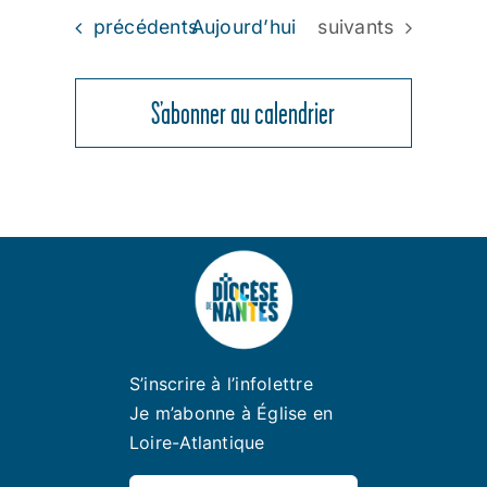
Évènements
Évènements
précédents
Aujourd’hui
suivants
S’abonner au calendrier
S’inscrire à l’infolettre
Je m’abonne à Église en
Loire-Atlantique