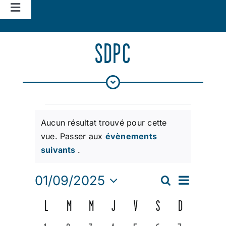
Navigation
à
Accueil
bascule
SDPC
Vie d’église
Nos missions
ÉVÈNEMENTS
Aucun résultat trouvé pour cette
Actualités
vue. Passer aux
évènements
Notice
suivants
.
Agenda
NAVIGATION
01/09/2025
Recherche
RECHERCHE
Mois
DE
Sélectionnez
CALENDRIER
L
LUNDI
M
MARDI
M
MERCREDI
J
JEUDI
V
VENDREDI
S
SAMEDI
D
DIMANCHE
une
VUES
ET
date.
ÉVÈNEMENT