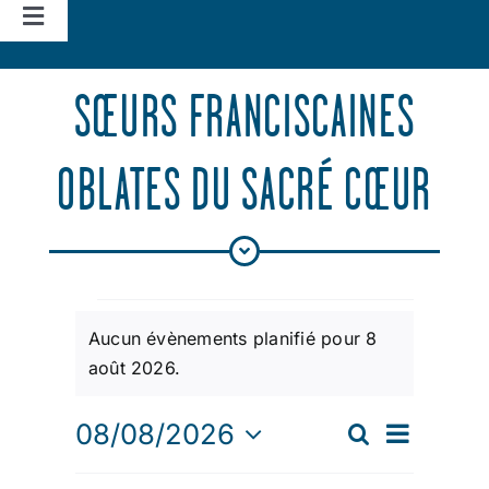
Navigation
à
Accueil
bascule
SŒURS FRANCISCAINES
Vie d’église
OBLATES DU SACRÉ CŒUR
Nos missions
Actualités
ÉVÈNEMENTS
Aucun évènements planifié pour 8
Agenda
Notice
août 2026.
FOR
NAVIGATION
08/08/2026
Recherche
RECHERCHE
Jour
DE
8
Sélectionnez