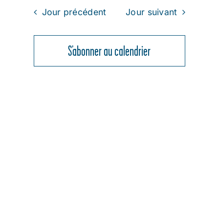
une
VUES
ET
Jour précédent
Jour suivant
date.
ÉVÈNEMENT
AOÛT
NAVIGATION
DE
S’abonner au calendrier
2026
VUES
ÉVÈNEMENT