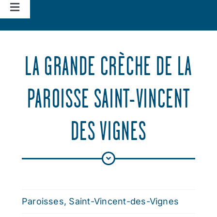
Navigation
à
Accueil
bascule
LA GRANDE CRÈCHE DE LA
Vie d’église
PAROISSE SAINT-VINCENT
Nos missions
DES VIGNES
Actualités
Agenda
Paroisses
,
Saint-Vincent-des-Vignes