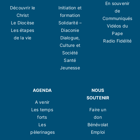
En souvenir
Découvrir le
Initiation et
de
Christ
formation
Communiqués
Le Diocèse
Solidarité –
Vidéos du
Les étapes
Diaconie
Pape
de la vie
Dialogue,
Radio Fidélité
Culture et
Société
Santé
Jeunesse
AGENDA
NOUS
SOUTENIR
A venir
Les temps
Faire un
forts
don
Les
Bénévolat
pèlerinages
Emploi