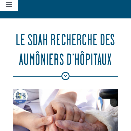
Navigation
à
Accueil
bascule
LE SDAH RECHERCHE DES
Vie d’église
AUMÔNIERS D’HÔPITAUX
Nos missions
Actualités
Agenda