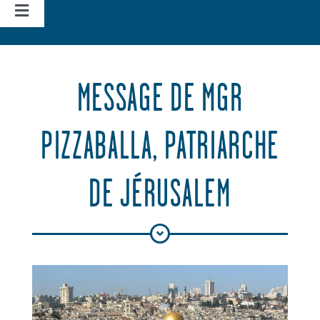
Navigation
à
Accueil
bascule
MESSAGE DE MGR
Vie d’église
PIZZABALLA, PATRIARCHE
Nos missions
DE JÉRUSALEM
Actualités
Agenda