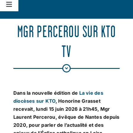
Navigation
à
Accueil
bascule
MGR PERCEROU SUR KTO
Vie d’église
TV
Nos missions
Actualités
Dans la nouvelle édition de
La vie des
Agenda
diocèses sur KTO
, Honorine Grasset
recevait, lundi 15 juin 2026 à 21h45, Mgr
Laurent Percerou, évêque de Nantes depuis
2020, pour parler de l’actualité et des
enjeux de l’Église catholique en Loire-