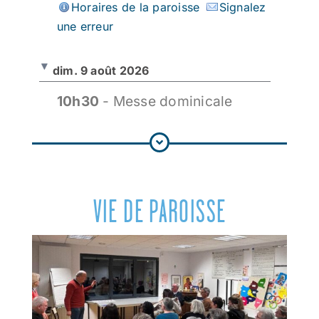
Horaires de la paroisse
Signalez
une erreur
dim. 9 août 2026
10h30
- Messe dominicale
Eglise St Médard de St Mars la
Jaille (Eglise paroissiale)
44540 SAINT MARS LA JAILLE
Paroisse : Nouvelle Alliance Hauts de
VIE DE PAROISSE
l'Erdre
Horaires de la paroisse
Signalez
une erreur
sam. 15 août 2026 - Assomption