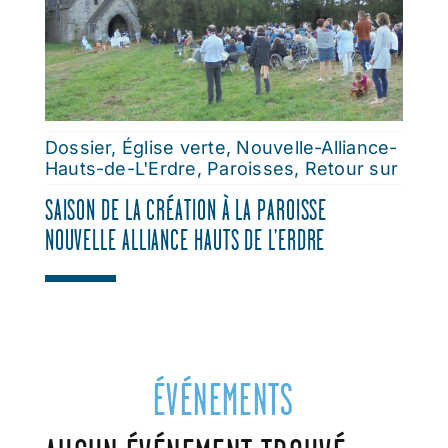
sam. 19 sept. 2026
dim. 20 sept. 2026
Dossier
,
Église verte
,
Nouvelle-Alliance-
sam. 26 sept. 2026
Hauts-de-L'Erdre
,
Paroisses
,
Retour sur
SAISON DE LA CRÉATION À LA PAROISSE
dim. 27 sept. 2026
NOUVELLE ALLIANCE HAUTS DE L’ERDRE
sam. 3 oct. 2026
dim. 4 oct. 2026
ÉVÉNEMENTS
sam. 10 oct. 2026