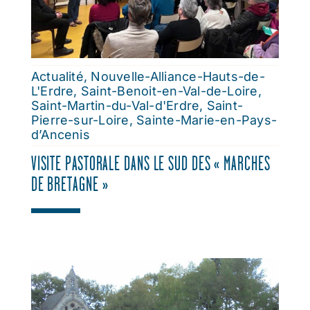
dim. 16 août 2026
sam. 22 août 2026
Actualité
,
Nouvelle-Alliance-Hauts-de-
L'Erdre
,
Saint-Benoit-en-Val-de-Loire
,
dim. 23 août 2026
Saint-Martin-du-Val-d'Erdre
,
Saint-
Pierre-sur-Loire
,
Sainte-Marie-en-Pays-
d’Ancenis
sam. 29 août 2026
VISITE PASTORALE DANS LE SUD DES « MARCHES
dim. 30 août 2026
DE BRETAGNE »
dim. 6 sept. 2026
sam. 12 sept. 2026
dim. 13 sept. 2026