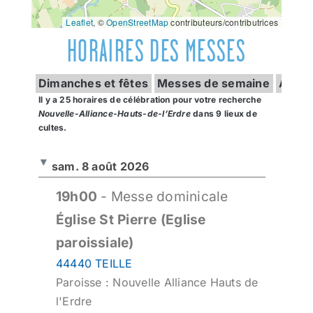
Leaflet
, ©
OpenStreetMap
contributeurs/contributrices
HORAIRES DES MESSES
Dimanches et fêtes
Messes de semaine
Autre
Il y a 25 horaires de célébration pour votre recherche
Nouvelle-Alliance-Hauts-de-l’Erdre
dans
9 lieux de
cultes.
sam. 8 août 2026
19h00
- Messe dominicale
Église St Pierre (Eglise
paroissiale)
44440 TEILLE
Paroisse : Nouvelle Alliance Hauts de
l'Erdre