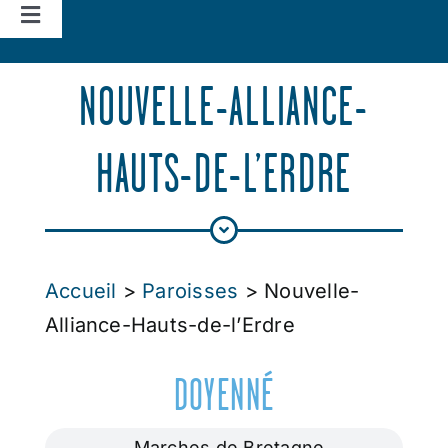
Navigation
à
Accueil
bascule
NOUVELLE-ALLIANCE-
Vie d’église
HAUTS-DE-L’ERDRE
Nos missions
Actualités
Accueil
>
Paroisses
> Nouvelle-
Alliance-Hauts-de-l’Erdre
Agenda
DOYENNÉ
Marches de Bretagne