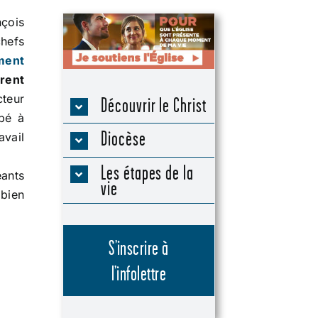
çois
hefs
ment
rent
cteur
Découvrir le Christ
ipé à
Diocèse
avail
Les étapes de la
eants
vie
bien
S’inscrire à
l’infolettre