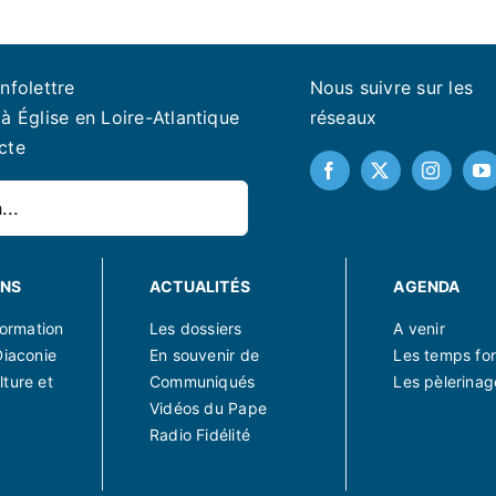
infolettre
Nous suivre sur les
à Église en Loire-Atlantique
réseaux
cte
ONS
ACTUALITÉS
AGENDA
 formation
Les dossiers
A venir
Diaconie
En souvenir de
Les temps for
lture et
Communiqués
Les pèlerinag
Vidéos du Pape
Radio Fidélité