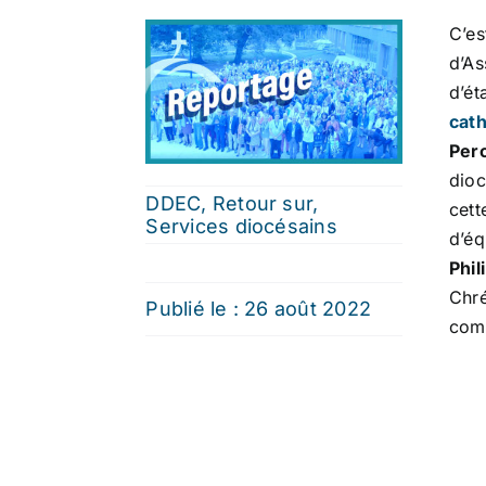
C’e
d’A
d’é
cath
Per
dioc
DDEC
,
Retour sur
,
cett
Services diocésains
d’éq
Phil
Chr
Publié le : 26 août 2022
com