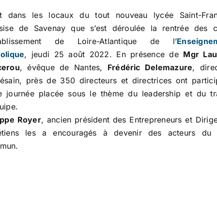
st dans les locaux du tout nouveau lycée Saint-Fran
ssise de Savenay que s’est déroulée la rentrée des c
tablissement de Loire-Atlantique de l’
Enseigne
olique
, jeudi 25 août 2022. En présence de
Mgr Lau
cerou
, évêque de Nantes,
Frédéric Delemazure
, dire
ésain, près de 350 directeurs et directrices ont partic
e journée placée sous le thème du leadership et du tr
uipe.
ippe Royer
, ancien président des Entrepreneurs et Dirig
étiens les a encouragés à devenir des acteurs du 
mun.