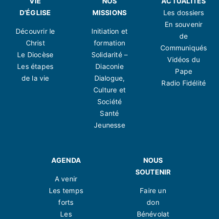
VIE
NOS
ACTUALITÉS
D’ÉGLISE
MISSIONS
Les dossiers
En souvenir
Découvrir le
Initiation et
de
Christ
formation
Communiqués
Le Diocèse
Solidarité –
Vidéos du
Les étapes
Diaconie
Pape
de la vie
Dialogue,
Radio Fidélité
Culture et
Société
Santé
Jeunesse
AGENDA
NOUS
SOUTENIR
A venir
Les temps
Faire un
forts
don
Les
Bénévolat