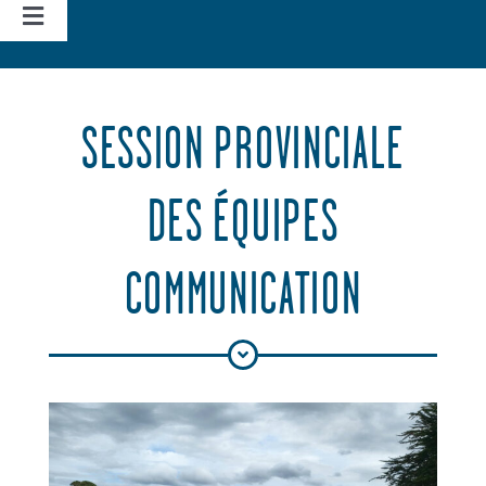
Navigation
à
Accueil
bascule
SESSION PROVINCIALE
Vie d’église
DES ÉQUIPES
Nos missions
COMMUNICATION
Actualités
Agenda