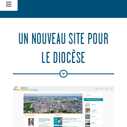
Navigation
à
Accueil
bascule
UN NOUVEAU SITE POUR
Vie d’église
LE DIOCÈSE
Nos missions
Actualités
Agenda