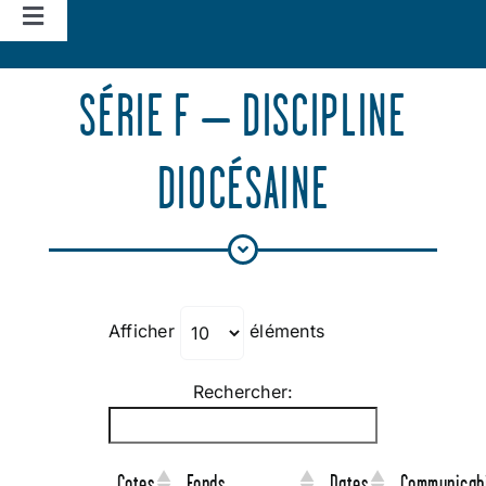
Navigation
à
Accueil
bascule
SÉRIE F – DISCIPLINE
Vie d’église
DIOCÉSAINE
Nos missions
Actualités
Afficher
éléments
Agenda
Rechercher:
Cotes
Fonds
Dates
Communicabi