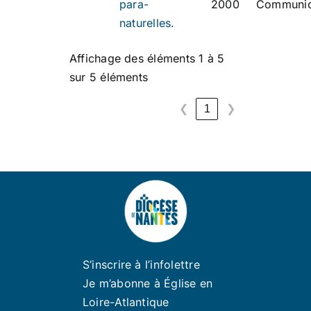
para-
2000
Communic
naturelles.
Affichage des éléments 1 à 5
sur 5 éléments
1
❮
❯
S’inscrire à l’infolettre
Je m’abonne à Église en
Loire-Atlantique