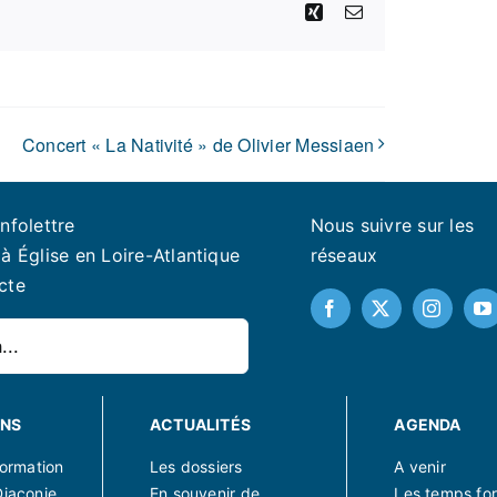
Xing
Email
Concert « La Nativité » de Olivier Messiaen
infolettre
Nous suivre sur les
à Église en Loire-Atlantique
réseaux
cte
ONS
ACTUALITÉS
AGENDA
 formation
Les dossiers
A venir
Diaconie
En souvenir de
Les temps for