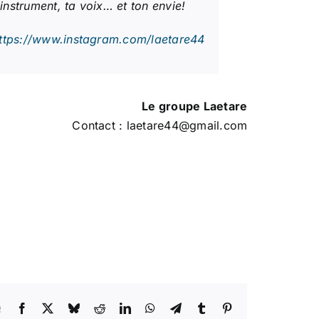
nstrument, ta voix… et ton envie!
ttps://www.instagram.com/laetare44
Le groupe Laetare
Contact : laetare44@gmail.com
e
Facebook
X
Bluesky
Reddit
LinkedIn
WhatsApp
Telegram
Tumblr
Pinterest