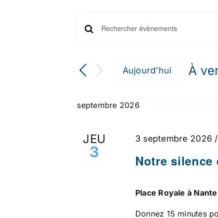
ÉVÈNEMENTS
RECHERCHE
Saisir
mot-
ET
clé.
À ve
Aujourd’hui
Rechercher
NAVIGATION
Séle
Évènements
une
DE
par
septembre 2026
date.
mot-
VUES
clé.
JEU
3 septembre 2026 /
ÉVÈNEMENTS
3
Notre silence 
Place Royale à Nant
Donnez 15 minutes po