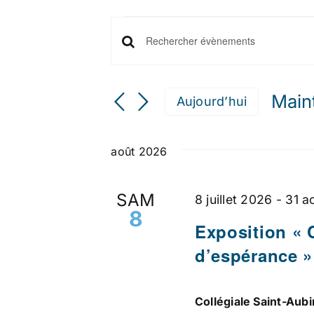
ÉVÈNEMENTS
RECHERCHE
Saisir
mot-
ET
clé.
Main
Aujourd’hui
Rechercher
NAVIGATION
Séle
Évènements
une
DE
par
août 2026
date.
mot-
VUES
clé.
SAM
8 juillet 2026
-
31 a
ÉVÈNEMENTS
8
Exposition « 
d’espérance »
Collégiale Saint-Au