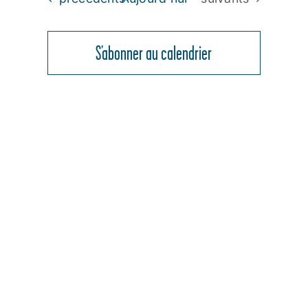
date.
ÉVÈNEMENT
NAVIGATION
DE
S’abonner au calendrier
VUES
ÉVÈNEMENT